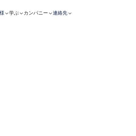


学ぶ

カンパニー

様
連絡先
お客様の声
ライチェーン変革へ
ワーメント