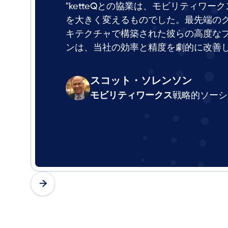
"ketteQとの協業は、モビリティワ
を大きく変えるものでした。最先端の
キテクチャで構築された彼らの高度な
ンは、当社の効率と精度を劇的に改善し
スコット・ソレンソン
モビリティワークス
戦略的ソーシ

