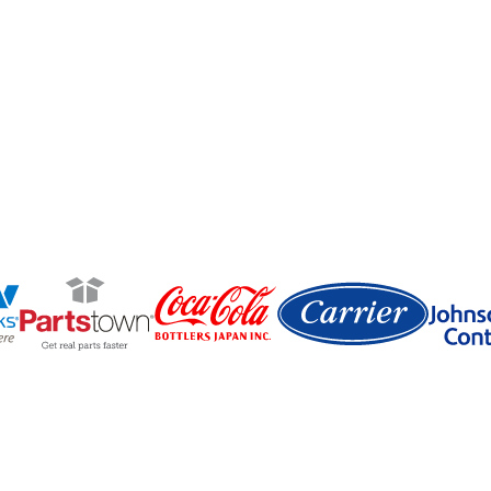
使したPolymatiQ™ソルバーを搭載しています。
ムの適応性とインテリジェントなシナリオ・プランニン
雑さをチャンスに変えている方法を学ぶ。
クエスト