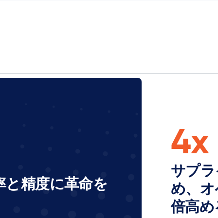
4x
サプラ
率と精度に革命を
め、オ
倍高め