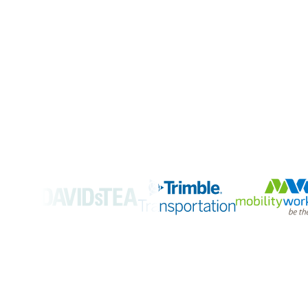
AIとMLを駆
リアルタイ
ことで、複
デモのリ