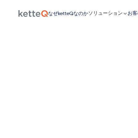
ソリューション

お客
なぜketteQなのか
サプ
パ