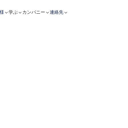


学ぶ

カンパニー

様
連絡先