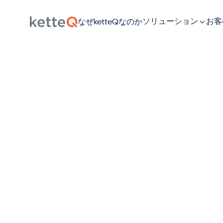
ソリューション

お客
なぜketteQなのか