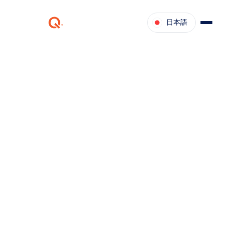
日本語
ケッテク・サービス＆
AI主導の適応性で、適切な部品を適切なタイミングで提供
する
デモのリクエスト
お問い合わせ