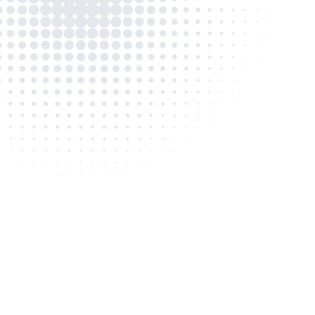
の
アラートと通知
ら完了ま
遅延の可能性や重要なマイルストーンに関
AIを
する最新情報をリアルタイムで受信し、プ
問題を
ロアクティブな管理を可能にする。