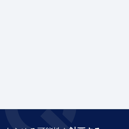
コスメティカ
化粧品メーカーの成功を支えた適応計画
企業規模
産業
ミッドマーケット
化粧品製造
もっと読む
