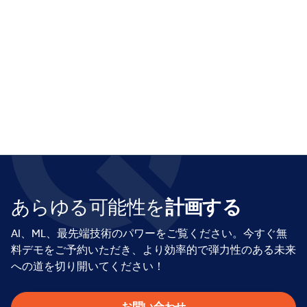
ーションのマーケットリーダーとしての地位を確
立した。
マイクの専門知識とビジョンは、ketteQがレガシ
ーシステムを超え、あらゆる課題にリアルタイム
で適応するAI主導のプロアクティブ・プランニング
を導入できるよう支援する。ジョージア工科大学
でコンピューターサイエンスの理学士号、ジョー
ジア州立大学で経済学のMBAを取得。
あらゆる可能性を
計画する
AI、ML、最先端技術のパワーをご覧ください。今すぐ無
料デモをご予約いただき、より効率的で弾力性のある未来
への道を切り開いてください！