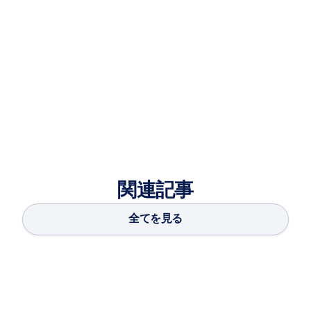
ードのメンバーでもある。ジョージア工科大学で産業管理
の理学士号を取得し、ジョージア工科大学の野球チームで
プレー。
関連記事
全てを見る