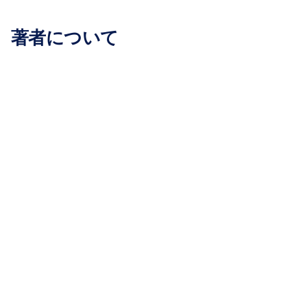


著者について
リック・マクドナルド

EAB会長