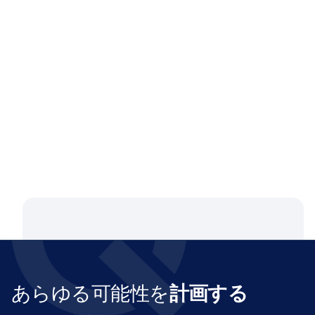
ブログ
Aug 4, 2026
Closing the Supply Chain Gap: A
Q&A with Dan Luttner, Managing
Partner at NEOS by Argon & Co.
あらゆる可能性を
計画する