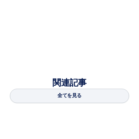
Service Newsなど、世界中の出版物で紹介されている。
ノースイースタン大学で理学士号、レズリー大学で経営学
修士号を取得。困窮している人々に支援を提供する慈善団
体ブルックス・ファミリー財団の共同設立者。
関連記事
全てを見る