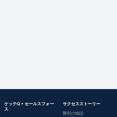
NCRウィン・ストーリー
NCR Voyix、ketteQでサプライチェーン変革を加速
し、予測精度を高めて収益成長を促進。
企業規模
産業
エンタープライズ
ソフトウェア
もっと読む

ケッテQ + セールスフォー
サクセスストーリー
ス
勝利の物語